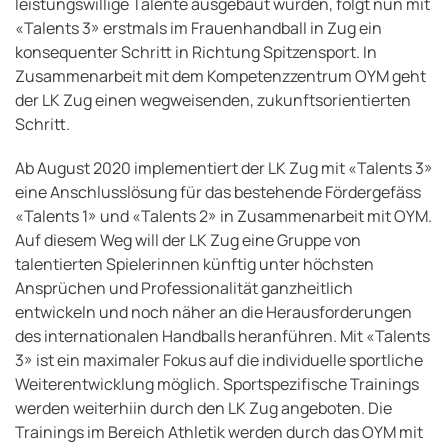
leistungswillige Talente ausgebaut wurden, folgt nun mit
«Talents 3» erstmals im Frauenhandball in Zug ein
konsequenter Schritt in Richtung Spitzensport. In
Zusammenarbeit mit dem Kompetenzzentrum OYM geht
der LK Zug einen wegweisenden, zukunftsorientierten
Schritt.
Ab August 2020 implementiert der LK Zug mit «Talents 3»
eine Anschlusslösung für das bestehende Fördergefäss
«Talents 1» und «Talents 2» in Zusammenarbeit mit OYM.
Auf diesem Weg will der LK Zug eine Gruppe von
talentierten Spielerinnen künftig unter höchsten
Ansprüchen und Professionalität ganzheitlich
entwickeln und noch näher an die Herausforderungen
des internationalen Handballs heranführen. Mit «Talents
3» ist ein maximaler Fokus auf die individuelle sportliche
Weiterentwicklung möglich. Sportspezifische Trainings
werden weiterhiin durch den LK Zug angeboten. Die
Trainings im Bereich Athletik werden durch das OYM mit