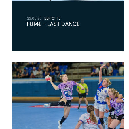
23.05.26
|
BERICHTE
FU14E - LAST DANCE