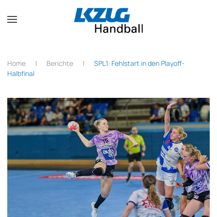
Zum Hauptinhalt springen
Home
Berichte
SPL1: Fehlstart in den Playoff-
Halbfinal