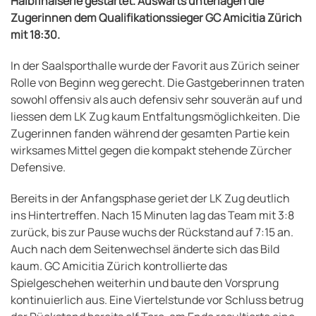
Halbfinalserie gestartet. Auswärts unterlagen die
Zugerinnen dem Qualifikationssieger GC Amicitia Zürich
mit 18:30.
In der Saalsporthalle wurde der Favorit aus Zürich seiner
Rolle von Beginn weg gerecht. Die Gastgeberinnen traten
sowohl offensiv als auch defensiv sehr souverän auf und
liessen dem LK Zug kaum Entfaltungsmöglichkeiten. Die
Zugerinnen fanden während der gesamten Partie kein
wirksames Mittel gegen die kompakt stehende Zürcher
Defensive.
Bereits in der Anfangsphase geriet der LK Zug deutlich
ins Hintertreffen. Nach 15 Minuten lag das Team mit 3:8
zurück, bis zur Pause wuchs der Rückstand auf 7:15 an.
Auch nach dem Seitenwechsel änderte sich das Bild
kaum. GC Amicitia Zürich kontrollierte das
Spielgeschehen weiterhin und baute den Vorsprung
kontinuierlich aus. Eine Viertelstunde vor Schluss betrug