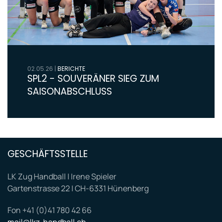
02.05.26
|
BERICHTE
SPL2 - SOUVERÄNER SIEG ZUM
SAISONABSCHLUSS
GESCHÄFTSSTELLE
LK Zug Handball | Irene Spieler
Gartenstrasse 22 | CH-6331 Hünenberg
Fon +41 (0)41 780 42 66
mail@lkz-handball.ch