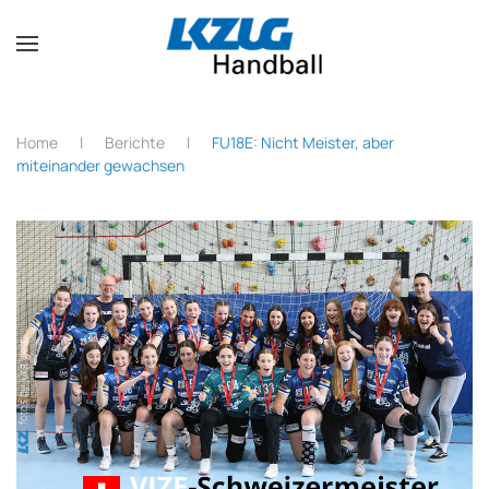
Zum Hauptinhalt springen
Home
Berichte
FU18E: Nicht Meister, aber
miteinander gewachsen