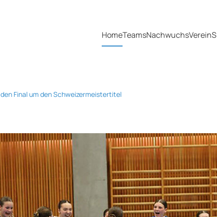
Home
Teams
Nachwuchs
Verein
S
n den Final um den Schweizermeistertitel