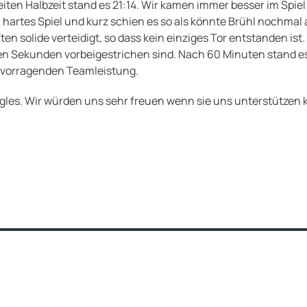
zweiten Halbzeit stand es 21:14. Wir kamen immer besser im S
artes Spiel und kurz schien es so als könnte Brühl nochmal au
solide verteidigt, so dass kein einziges Tor entstanden ist. 
en Sekunden vorbeigestrichen sind. Nach 60 Minuten stand es
rvorragenden Teamleistung.
Eagles. Wir würden uns sehr freuen wenn sie uns unterstütz