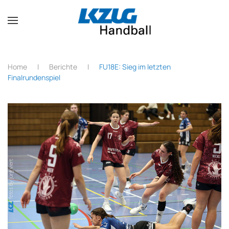
Zum Hauptinhalt springen
Home
Berichte
FU18E: Sieg im letzten
Finalrundenspiel