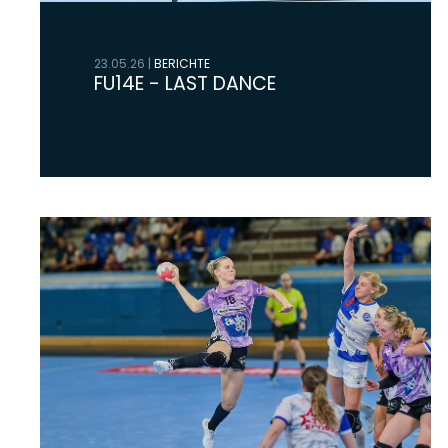
23.05.26
|
BERICHTE
FU14E - LAST DANCE