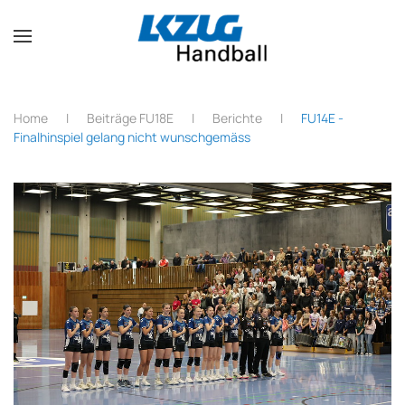
Zum Hauptinhalt springen
Home
Beiträge FU18E
Berichte
FU14E -
Finalhinspiel gelang nicht wunschgemäss