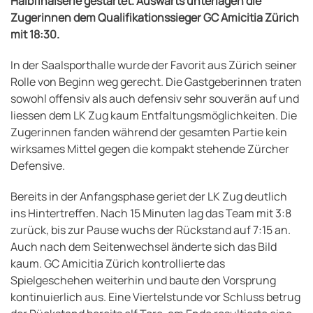
Halbfinalserie gestartet. Auswärts unterlagen die
Zugerinnen dem Qualifikationssieger GC Amicitia Zürich
mit 18:30.
In der Saalsporthalle wurde der Favorit aus Zürich seiner
Rolle von Beginn weg gerecht. Die Gastgeberinnen traten
sowohl offensiv als auch defensiv sehr souverän auf und
liessen dem LK Zug kaum Entfaltungsmöglichkeiten. Die
Zugerinnen fanden während der gesamten Partie kein
wirksames Mittel gegen die kompakt stehende Zürcher
Defensive.
Bereits in der Anfangsphase geriet der LK Zug deutlich
ins Hintertreffen. Nach 15 Minuten lag das Team mit 3:8
zurück, bis zur Pause wuchs der Rückstand auf 7:15 an.
Auch nach dem Seitenwechsel änderte sich das Bild
kaum. GC Amicitia Zürich kontrollierte das
Spielgeschehen weiterhin und baute den Vorsprung
kontinuierlich aus. Eine Viertelstunde vor Schluss betrug