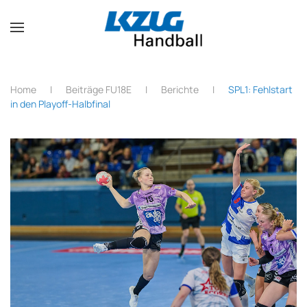
Zum Hauptinhalt springen
Home
Beiträge FU18E
Berichte
SPL1: Fehlstart
in den Playoff-Halbfinal