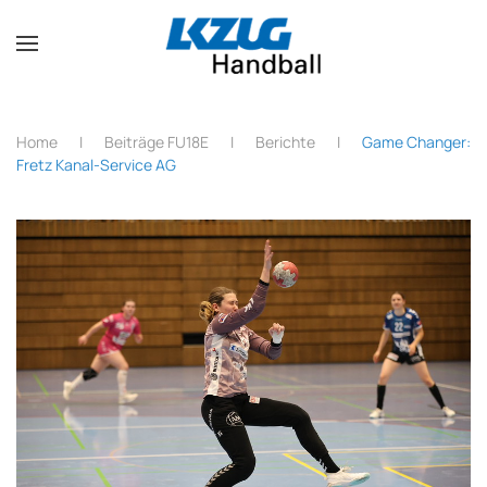
Zum Hauptinhalt springen
Home
Beiträge FU18E
Berichte
Game Changer:
Fretz Kanal-Service AG